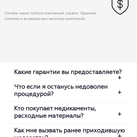
Оплата через любой платежный сервис. Гарантия
платежа и возврата при наличии претензий.
Какие гарантии вы предоставляете?
Что если я останусь недоволен
процедурой?
Мы проверяем каждую медсестру:
лицензию, оригинальность диплома,
Кто покупает медикаменты,
клинический опыт. Мы гарантируем что
расходные материалы?
Мы гарантируем высокий уровень сервиса.
медсестра приедет вовремя и выполнит
В любой момент вы можете заменить
процедуры на высоком профессиональном
Как мне вызвать ранее приходившую